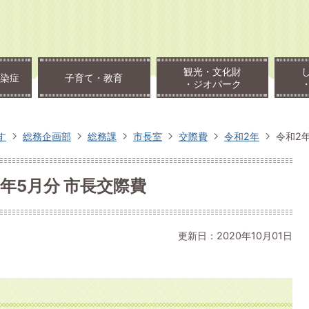
観光・文化財
染症
子育て・教育
・ジオパーク
す
総務企画部
総務課
市長室
交際費
令和2年
令和2
年5月分 市長交際費
更新日：2020年10月01日