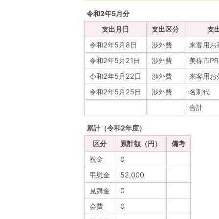
令和2年5月分
支出月日
支出区分
支
令和2年5月8日
渉外費
来客用お
令和2年5月21日
渉外費
美祢市P
令和2年5月22日
渉外費
来客用お
令和2年5月25日
渉外費
名刺代
合計
累計（令和2年度）
区分
累計額（円）
備考
祝金
0
弔慰金
52,000
見舞金
0
会費
0