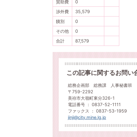
賛助費
0
渉外費
35,579
餞別
0
その他
0
合計
87,579
この記事に関するお問い
総務企画部 総務課 人事秘書班
〒759-2292
美祢市大嶺町東分326-1
電話番号 ： 0837-52-1111
ファックス ： 0837-53-1959
jinji@city.mine.lg.jp