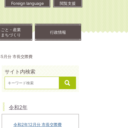
Foreign language
閲覧支援
しごと・産業
行政情報
・まちづくり
年5月分 市長交際費
サイト内検索
令和2年
令和2年12月分 市長交際費