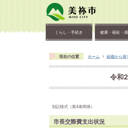
くらし・手続き
健康・福祉・感
現在の位置
ホーム
組織から探
令和2
別記様式（第4条関係）
市長交際費支出状況