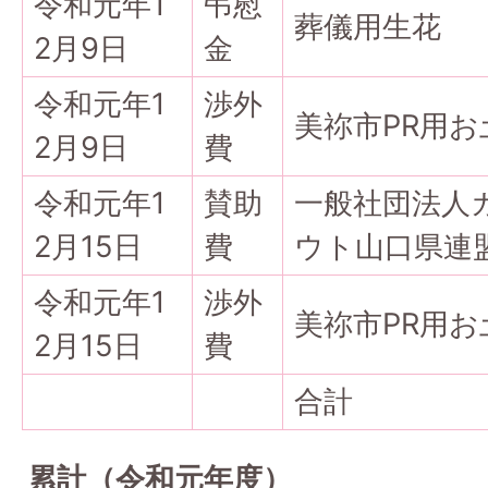
令和元年1
弔慰
葬儀用生花
2月9日
金
令和元年1
渉外
美祢市PR用お
2月9日
費
令和元年1
賛助
一般社団法人
2月15日
費
ウト山口県連
令和元年1
渉外
美祢市PR用お
2月15日
費
合計
累計（令和元年度）