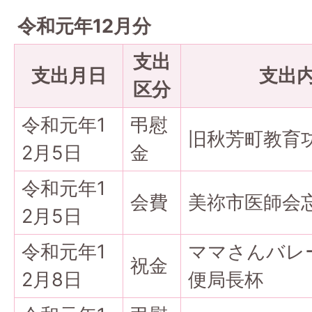
令和元年12月分
支出
支出月日
支出
区分
令和元年1
弔慰
旧秋芳町教育
2月5日
金
令和元年1
会費
美祢市医師会
2月5日
令和元年1
ママさんバレ
祝金
2月8日
便局長杯