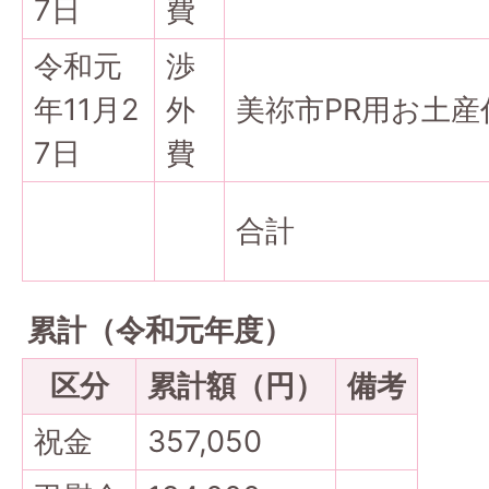
7日
費
令和元
渉
年11月2
外
美祢市PR用お土産
7日
費
合計
累計（令和元年度）
区分
累計額（円）
備考
祝金
357,050