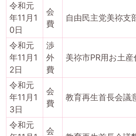
令和元
会
年11月1
自由民主党美祢支
費
0日
令和元
渉
年11月1
外
美祢市PR用お土産
2日
費
令和元
会
年11月1
教育再生首長会議
費
3日
令和元
会