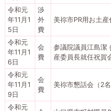
令和元
渉
年11月1
外
美祢市PR用お土産
5日
費
令和元
会
参議院議員江島潔 
年11月1
費
産委員長就任祝賀
6日
令和元
会
年11月1
美祢市懇話会（2
費
9日
令和元