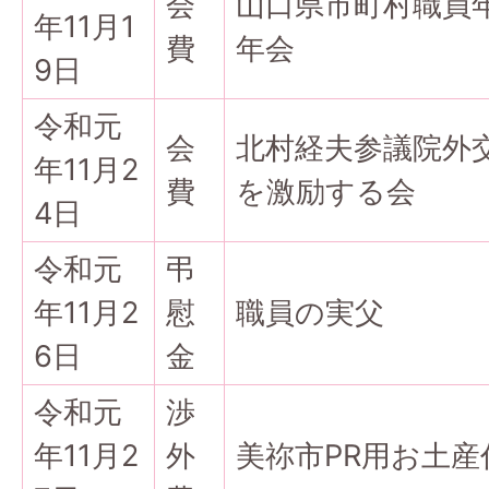
会
山口県市町村職員
年11月1
費
年会
9日
令和元
会
北村経夫参議院外
年11月2
費
を激励する会
4日
令和元
弔
年11月2
慰
職員の実父
6日
金
令和元
渉
年11月2
外
美祢市PR用お土産