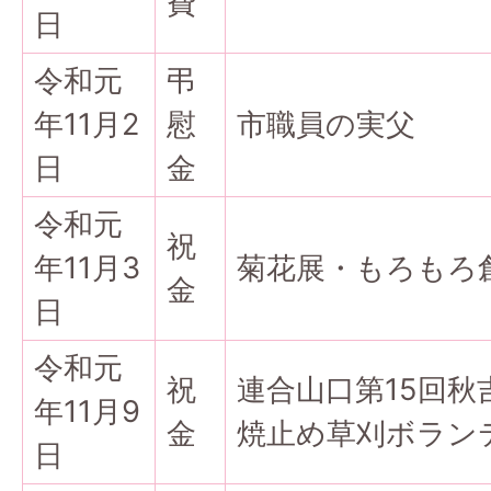
費
日
令和元
弔
年11月2
慰
市職員の実父
日
金
令和元
祝
年11月3
菊花展・もろもろ
金
日
令和元
祝
連合山口第15回秋
年11月9
金
焼止め草刈ボラン
日