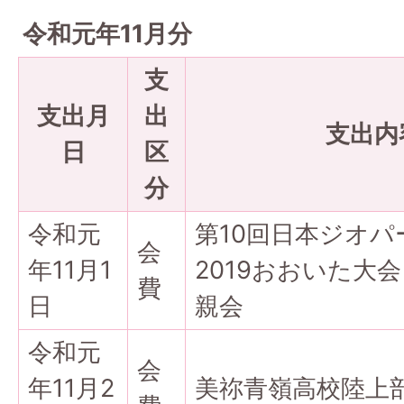
令和元年11月分
支
支出月
出
支出内
日
区
分
令和元
第10回日本ジオパ
会
年11月1
2019おおいた大
費
日
親会
令和元
会
年11月2
美祢青嶺高校陸上