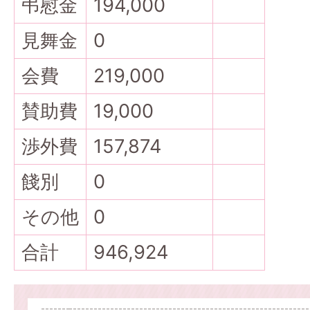
弔慰金
194,000
見舞金
0
会費
219,000
賛助費
19,000
渉外費
157,874
餞別
0
その他
0
合計
946,924