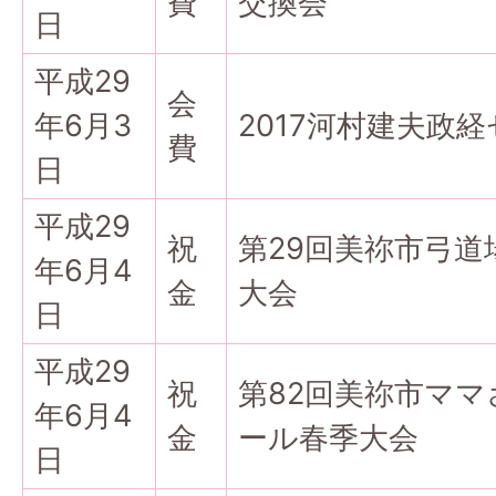
費
交換会
日
平成29
会
年6月3
2017河村建夫政
費
日
平成29
祝
第29回美祢市弓道
年6月4
金
大会
日
平成29
祝
第82回美祢市マ
年6月4
金
ール春季大会
日