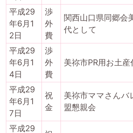
平成29
渉
関西山口県同郷会美
年6月1
外
代として
2日
費
平成29
渉
年6月1
外
美祢市PR用お土産
4日
費
平成29
祝
美祢市ママさんバ
年6月1
金
盟懇親会
7日
平成29