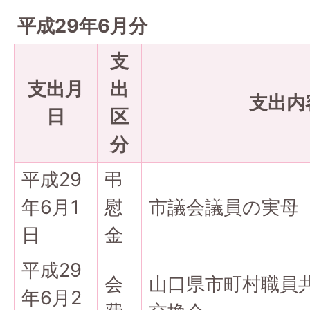
平成29年6月分
支
支出月
出
支出内
日
区
分
平成29
弔
年6月1
慰
市議会議員の実母
日
金
平成29
会
山口県市町村職員
年6月2