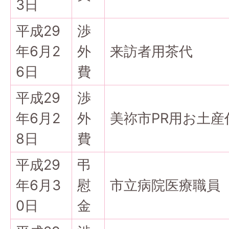
3日
平成29
渉
年6月2
外
来訪者用茶代
6日
費
平成29
渉
年6月2
外
美祢市PR用お土産
8日
費
平成29
弔
年6月3
慰
市立病院医療職員
0日
金