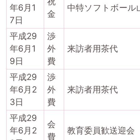
祝
年6月1
中特ソフトボール
金
7日
平成29
渉
年6月1
外
来訪者用茶代
9日
費
平成29
渉
年6月2
外
来訪者用茶代
3日
費
平成29
会
年6月2
教育委員歓送迎会
費