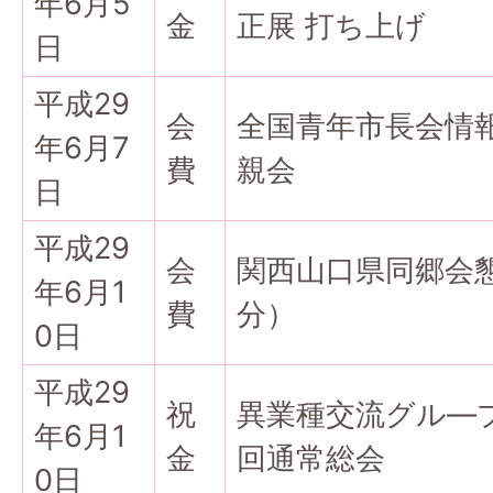
年6月5
金
正展 打ち上げ
日
平成29
会
全国青年市長会情
年6月7
費
親会
日
平成29
会
関西山口県同郷会
年6月1
費
分）
0日
平成29
祝
異業種交流グル―プ
年6月1
金
回通常総会
0日