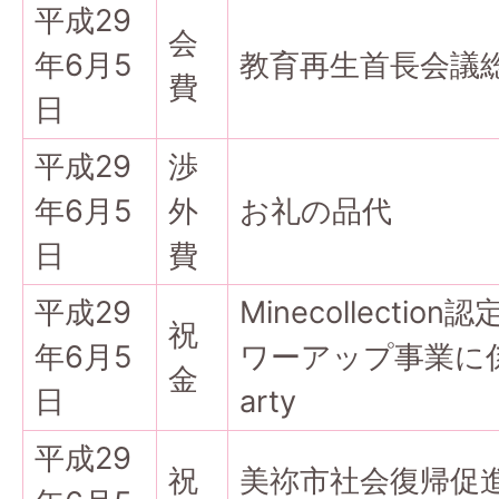
平成29
会
年6月5
教育再生首長会議
費
日
平成29
渉
年6月5
外
お礼の品代
日
費
平成29
Minecollectio
祝
年6月5
ワーアップ事業に係る
金
日
arty
平成29
祝
美祢市社会復帰促