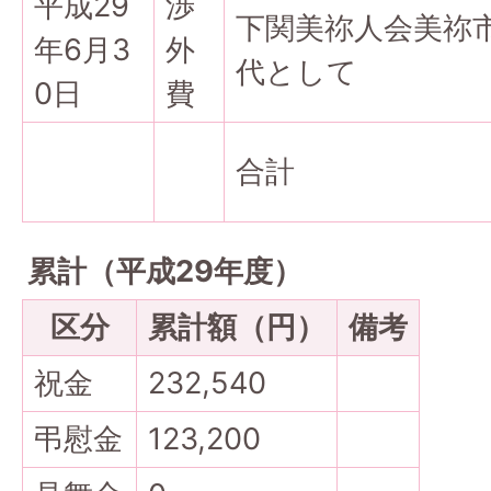
平成29
渉
下関美祢人会美祢市
年6月3
外
代として
0日
費
合計
累計（平成29年度）
区分
累計額（円）
備考
祝金
232,540
弔慰金
123,200