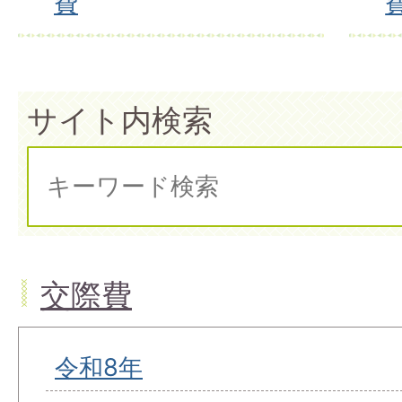
費
サイト内検索
交際費
令和8年