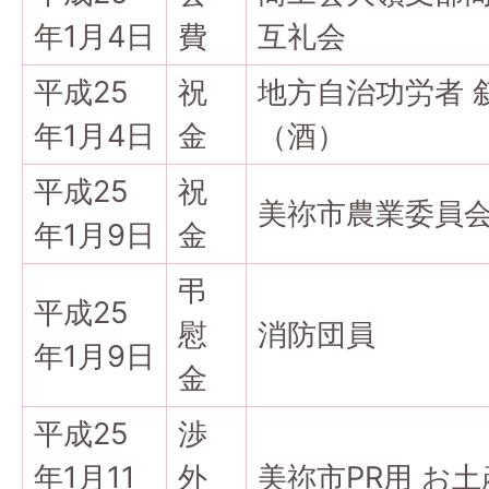
年1月4日
費
互礼会
平成25
祝
地方自治功労者 
年1月4日
金
（酒）
平成25
祝
美祢市農業委員会
年1月9日
金
弔
平成25
慰
消防団員
年1月9日
金
平成25
渉
年1月11
外
美祢市PR用 お土