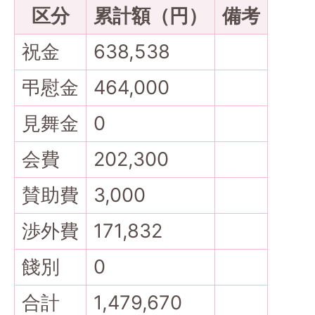
区分
累計額（円）
備考
祝金
638,538
弔慰金
464,000
見舞金
0
会費
202,300
賛助費
3,000
渉外費
171,832
餞別
0
合計
1,479,670