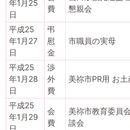
年1月25
費
懇親会
日
平成25
弔
年1月27
慰
市職員の実母
日
金
平成25
渉
年1月28
外
美祢市PR用 お土
日
費
平成25
会
美祢市教育委員会
年1月29
費
談会
日