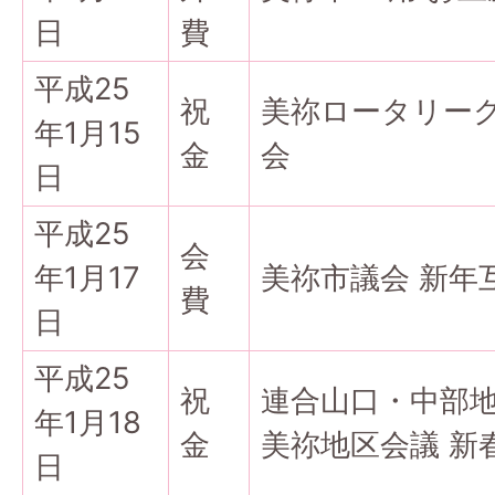
日
費
平成25
祝
美祢ロータリーク
年1月15
金
会
日
平成25
会
年1月17
美祢市議会 新年
費
日
平成25
祝
連合山口・中部
年1月18
金
美祢地区会議 新
日