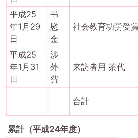
平成25
弔
年1月29
慰
社会教育功労受
日
金
平成25
渉
年1月31
外
来訪者用 茶代
日
費
合計
累計（平成24年度）