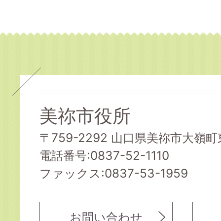
美祢市役所
〒759-2292 山口県美祢市大嶺町東
電話番号:0837-52-1110
ファックス:0837-53-1959
お問い合わせ