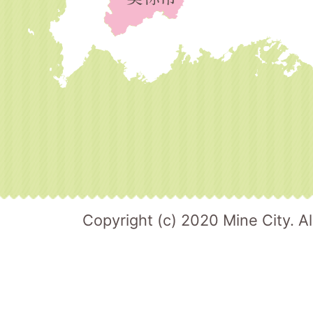
Copyright (c) 2020 Mine City. Al