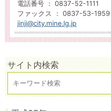
電話番号 ： 0837-52-1111
ファックス ： 0837-53-1959
jinji@city.mine.lg.jp
サイト内検索