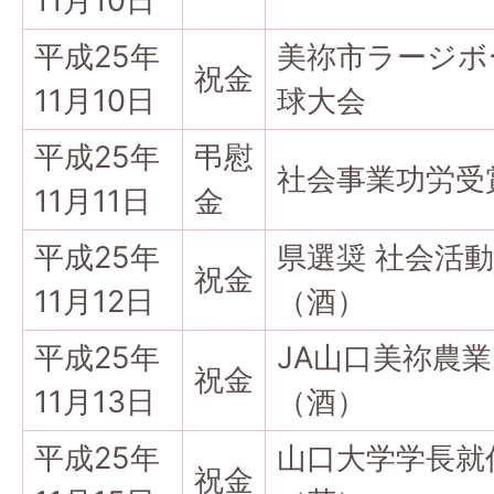
11月10日
平成25年
美祢市ラージボ
祝金
11月10日
球大会
平成25年
弔慰
社会事業功労受
11月11日
金
平成25年
県選奨 社会活動
祝金
11月12日
（酒）
平成25年
JA山口美祢農
祝金
11月13日
（酒）
平成25年
山口大学学長就
祝金