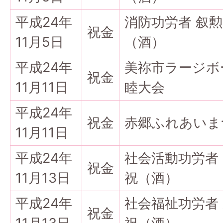
平成24年
消防功労者 叙
祝金
11月5日
（酒）
平成24年
美祢市ラージボ
祝金
11月11日
睦大会
平成24年
祝金
赤郷ふれあいま
11月11日
平成24年
社会活動功労者
祝金
11月13日
祝（酒）
平成24年
社会福祉功労者
祝金