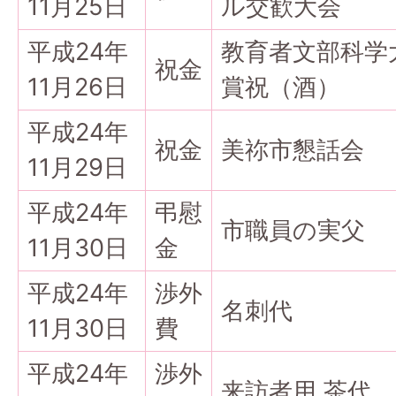
11月25日
ル交歓大会
平成24年
教育者文部科学
祝金
11月26日
賞祝（酒）
平成24年
祝金
美祢市懇話会
11月29日
平成24年
弔慰
市職員の実父
11月30日
金
平成24年
渉外
名刺代
11月30日
費
平成24年
渉外
来訪者用 茶代