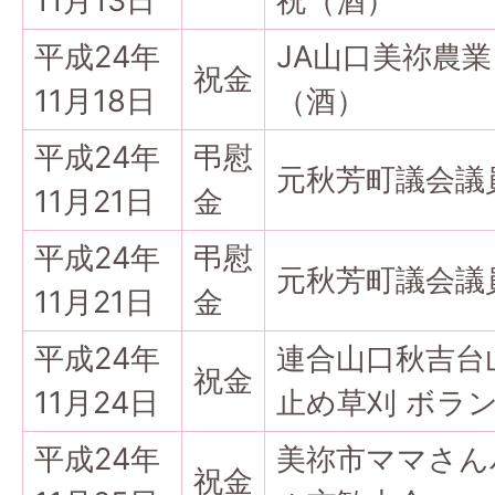
11月13日
祝（酒）
平成24年
JA山口美祢農
祝金
11月18日
（酒）
平成24年
弔慰
元秋芳町議会議
11月21日
金
平成24年
弔慰
元秋芳町議会議
11月21日
金
平成24年
連合山口秋吉台
祝金
11月24日
止め草刈 ボラ
平成24年
美祢市ママさん
祝金