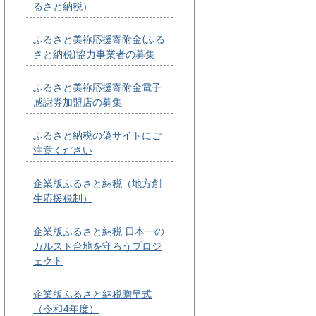
るさと納税）
ふるさと美祢応援寄附金(ふる
さと納税)協力事業者の募集
ふるさと美祢応援寄附金電子
感謝券加盟店の募集
ふるさと納税の偽サイトにご
注意ください
企業版ふるさと納税（地方創
生応援税制）
企業版ふるさと納税 日本一の
カルスト台地を守ろうプロジ
ェクト
企業版ふるさと納税贈呈式
（令和4年度）