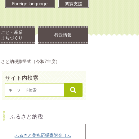
Foreign language
閲覧支援
しごと・産業
行政情報
・まちづくり
るさと納税贈呈式（令和7年度）
サイト内検索
ふるさと納税
ふるさと美祢応援寄附金（ふ