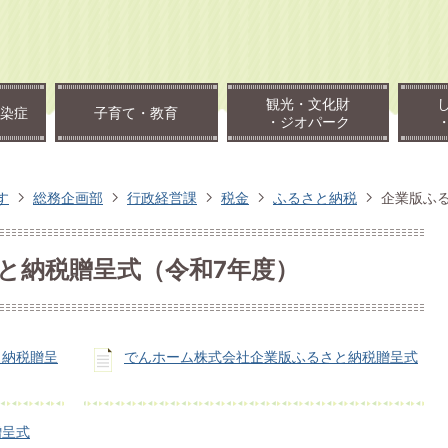
観光・文化財
染症
子育て・教育
・ジオパーク
す
総務企画部
行政経営課
税金
ふるさと納税
企業版ふ
と納税贈呈式（令和7年度）
と納税贈呈
でんホーム株式会社企業版ふるさと納税贈呈式
贈呈式