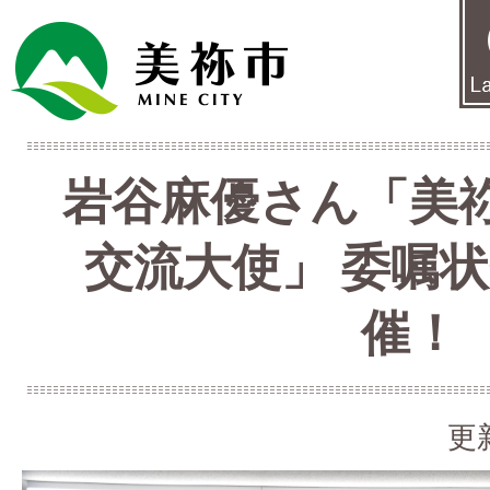
岩谷麻優さん「美
交流大使」 委嘱
催！
更