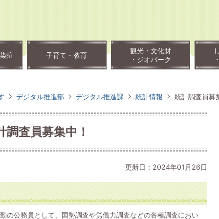
観光・文化財
染症
子育て・教育
・ジオパーク
す
デジタル推進部
デジタル推進課
統計情報
統計調査員募
計調査員募集中！
更新日：2024年01月26日
勤の公務員として、国勢調査や労働力調査などの各種調査におい