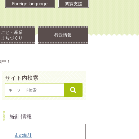
Foreign language
閲覧支援
しごと・産業
行政情報
・まちづくり
集中！
サイト内検索
統計情報
市の統計