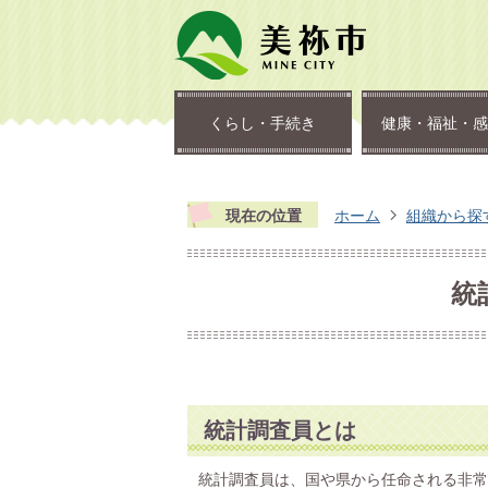
くらし・手続き
健康・福祉・感
現在の位置
ホーム
組織から探
統
統計調査員とは
統計調査員は、国や県から任命される非常