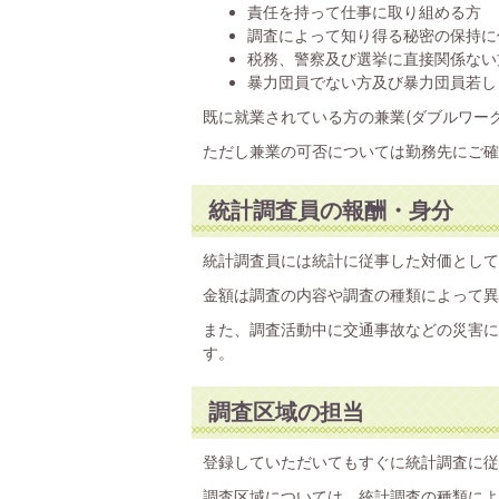
責任を持って仕事に取り組める方
調査によって知り得る秘密の保持に
税務、警察及び選挙に直接関係ない
暴力団員でない方及び暴力団員若し
既に就業されている方の兼業(ダブルワー
ただし兼業の可否については勤務先にご確
統計調査員の報酬・身分
統計調査員には統計に従事した対価として
金額は調査の内容や調査の種類によって異
また、調査活動中に交通事故などの災害に
す。
調査区域の担当
登録していただいてもすぐに統計調査に従
調査区域については、統計調査の種類によ