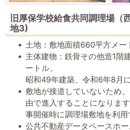
旧厚保学校給食共同調理場（西
地3)
土地：敷地面積660平方メー
主体建物：鉄骨その他造1階建
ートル、
昭和49年建築、令和6年8月
敷地が接道していないため、
由で進入することになります
事開催時に調理場敷地を利用
公共不動産データベースホー