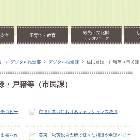
観光・文化財
染症
子育て・教育
・ジオパーク
す
デジタル推進部
デジタル推進課
住民登録・戸籍等（市民課
録・戸籍等（市民課）
ルチコピー
市役所窓口におけるキャッシュレス決済
届出書を作
美東・秋芳総合支所で様々な相談や申請ができ