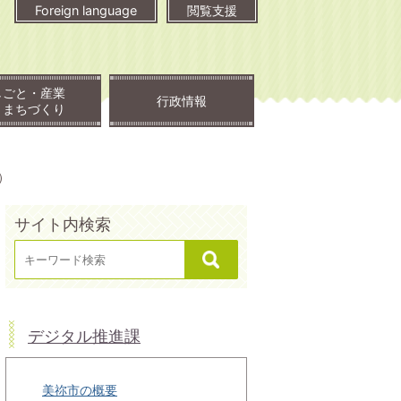
Foreign language
閲覧支援
しごと・産業
行政情報
・まちづくり
）
サイト内検索
デジタル推進課
美祢市の概要