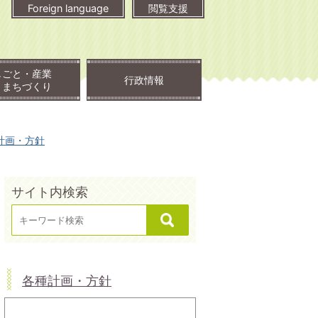
Foreign language
閲覧支援
しごと・産業
行政情報
・まちづくり
計画・方針
サイト内検索
各種計画・方針