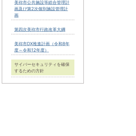
美祢市公共施設等総合管理計
画及び第2次個別施設管理計
画
第四次美祢市行政改革大綱
美祢市DX推進計画（令和8年
度～令和12年度）
サイバーセキュリティを確保
するための方針