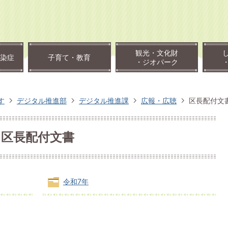
観光・文化財
染症
子育て・教育
・ジオパーク
す
デジタル推進部
デジタル推進課
広報・広聴
区長配付文
区長配付文書
令和7年