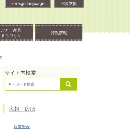
Foreign language
閲覧支援
しごと・産業
行政情報
・まちづくり
書
サイト内検索
広報・広聴
報道発表