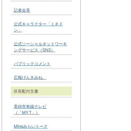
記者会見
公式キャラクター「ミネド
ン」
公式ソーシャルネットワーキ
ングサービス（SNS）
パブリックコメント
広報げんきみね。
区長配付文書
美祢市有線テレビ
（「MYT」）
Mineみらいトーク