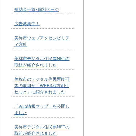
補助金一覧-個別ページ
広告募集中！
美祢市ウェブアクセシビリテ
ィ方針
美祢市デジタル住民票NFTの
取組が紹介されました
美祢市のデジタル住民票NFT
等の取組が「WEB3地方創生
ねっと」に紹介されました
「みね情報マップ」を公開し
ました
美祢市デジタル住民票NFTの
取組が紹介されました