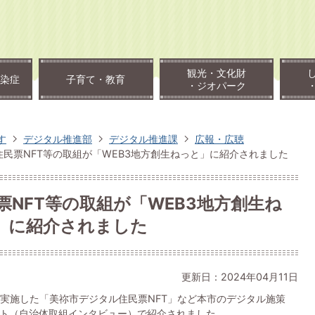
観光・文化財
染症
子育て・教育
・ジオパーク
す
デジタル推進部
デジタル推進課
広報・広聴
民票NFT等の取組が「WEB3地方創生ねっと」に紹介されました
NFT等の取組が「WEB3地方創生ね
」に紹介されました
更新日：2024年04月11日
実施した「美祢市デジタル住民票NFT」など本市のデジタル施策
イト（自治体取組インタビュー）で紹介されました。