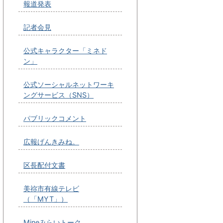
報道発表
記者会見
公式キャラクター「ミネド
ン」
公式ソーシャルネットワーキ
ングサービス（SNS）
パブリックコメント
広報げんきみね。
区長配付文書
美祢市有線テレビ
（「MYT」）
Mineみらいトーク