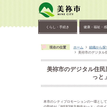
くらし・手続き
健康・福祉・感
現在の位置
ホーム
組織から探
美祢市のデジタル住
美祢市のデジタル住民票
っと
本市のシティプロモーションの一環として
の取組が「WEB3地方創生ねっと」のサ