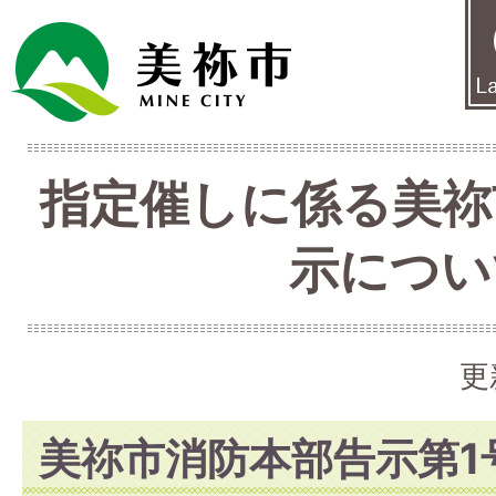
指定催しに係る美祢
示につい
更
美祢市消防本部告示第1