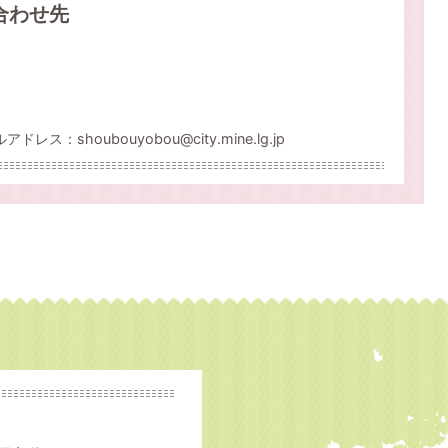
合わせ先
レス：shoubouyobou@city.mine.lg.jp