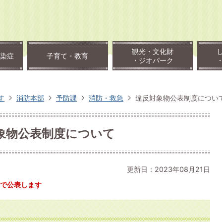
観光・文化財
染症
子育て・教育
・ジオパーク
す
消防本部
予防課
消防・救急
違反対象物公表制度につい
象物公表制度について
更新日：2023年08月21日
で公表します