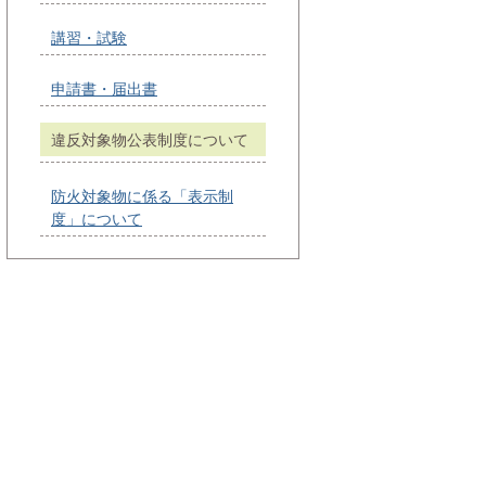
講習・試験
申請書・届出書
違反対象物公表制度について
防火対象物に係る「表示制
度」について