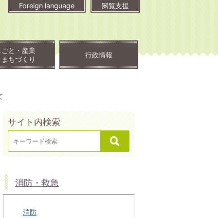
Foreign language
閲覧支援
しごと・産業
行政情報
・まちづくり
て
サイト内検索
消防・救急
消防