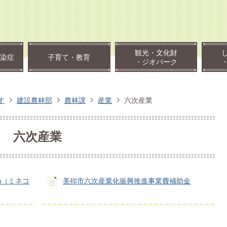
観光・文化財
染症
子育て・教育
・ジオパーク
す
建設農林部
農林課
産業
六次産業
六次産業
on（ミネコ
美祢市六次産業化振興推進事業費補助金