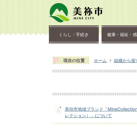
くらし・手続き
健康・福祉・感
現在の位置
ホーム
組織から探
美祢市地域ブランド「MineCollecti
レクション）」について