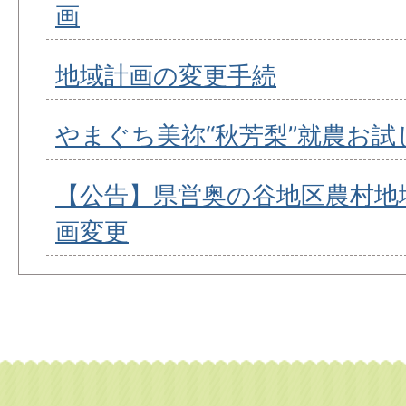
画
地域計画の変更手続
やまぐち美祢“秋芳梨”就農お試
【公告】県営奥の谷地区農村地
画変更