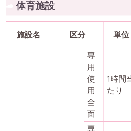
体育施設
施設名
区分
単位
専
用
使
1時間
用
たり
全
面
専