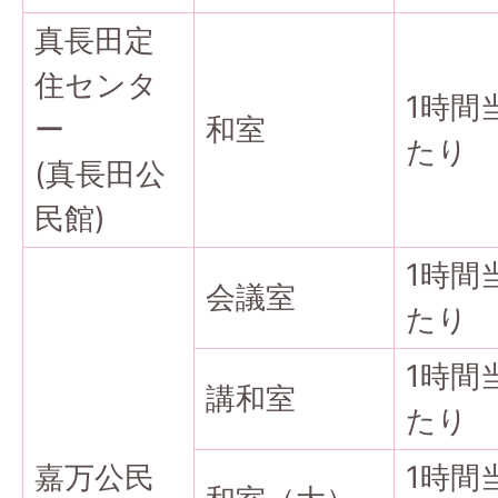
真長田定
住センタ
1時間
ー
和室
たり
(真長田公
民館)
1時間
会議室
たり
1時間
講和室
たり
嘉万公民
1時間