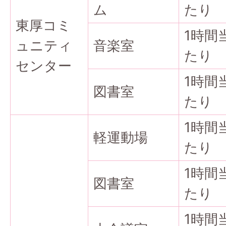
ム
たり
東厚コミ
1時間
ュニティ
音楽室
たり
センター
1時間
図書室
たり
1時間
軽運動場
たり
1時間
図書室
たり
1時間