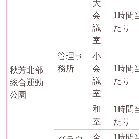
大
会
1時間
議
たり
室
管理事
小
務所
会
1時間
秋芳北部
議
たり
総合運動
室
公園
和
1時間
室
たり
全
1時間
グラウ