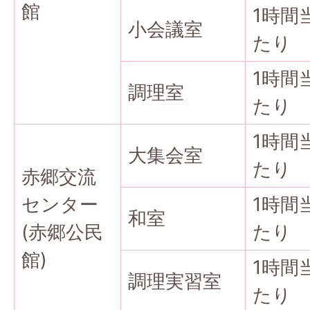
館
1時間
小会議室
たり
1時間
調理室
たり
1時間
大集会室
たり
赤郷交流
センター
1時間
和室
(赤郷公民
たり
館)
1時間
調理実習室
たり