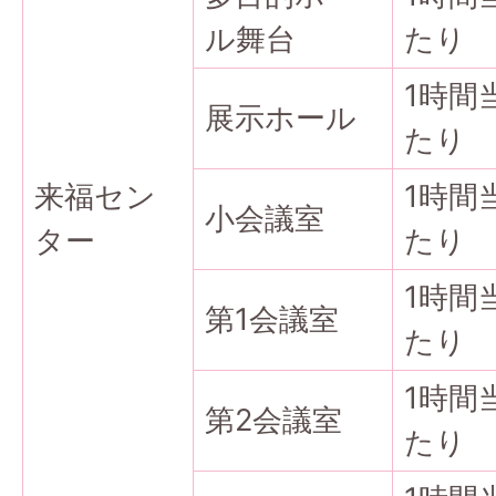
ル舞台
たり
1時間
展示ホール
たり
来福セン
1時間
小会議室
ター
たり
1時間
第1会議室
たり
1時間
第2会議室
たり