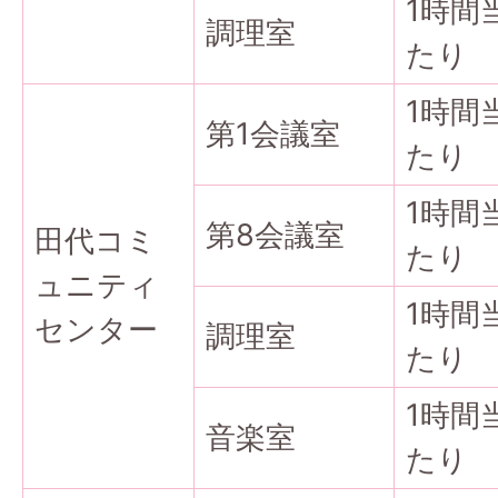
1時間
調理室
たり
1時間
第1会議室
たり
1時間
第8会議室
田代コミ
たり
ュニティ
1時間
センター
調理室
たり
1時間
音楽室
たり