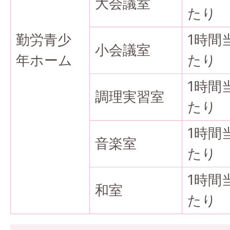
大会議室
たり
勤労青少
1時間
小会議室
年ホーム
たり
1時間
調理実習室
たり
1時間
音楽室
たり
1時間
和室
たり