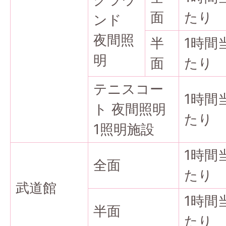
面
たり
ンド
夜間照
半
1時間
明
面
たり
テニスコー
1時間
ト 夜間照明
たり
1照明施設
1時間
全面
たり
武道館
1時間
半面
たり