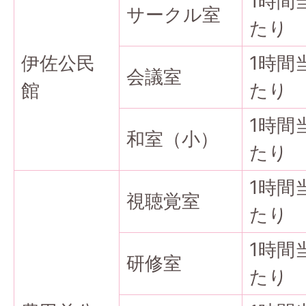
1時間
サークル室
たり
伊佐公民
1時間
会議室
館
たり
1時間
和室（小）
たり
1時間
視聴覚室
たり
1時間
研修室
たり