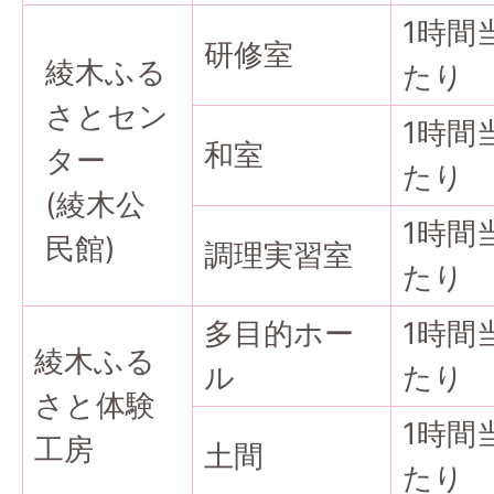
1時間
研修室
綾木ふる
たり
さとセン
1時間
和室
ター
たり
(綾木公
1時間
民館)
調理実習室
たり
多目的ホー
1時間
綾木ふる
ル
たり
さと体験
1時間
工房
土間
たり