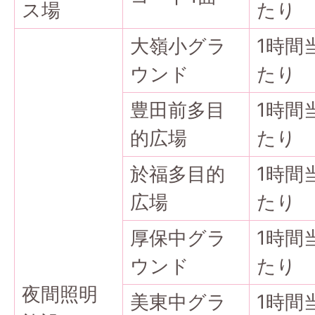
ス場
たり
大嶺小グラ
1時間
ウンド
たり
豊田前多目
1時間
的広場
たり
於福多目的
1時間
広場
たり
厚保中グラ
1時間
ウンド
たり
夜間照明
美東中グラ
1時間