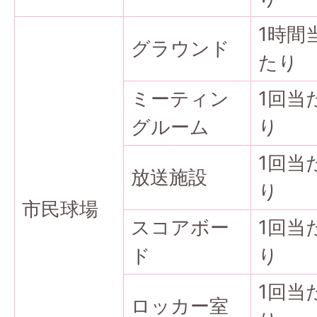
1時間
グラウンド
たり
ミーティン
1回当
グルーム
り
1回当
放送施設
り
市民球場
スコアボー
1回当
ド
り
1回当
ロッカー室