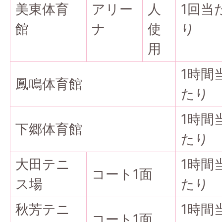
美東体育
アリー
人
1回当
館
ナ
使
り
用
1時間
鳳鳴体育館
たり
1時間
下郷体育館
たり
大田テニ
1時間
コート1面
ス場
たり
秋芳テニ
1時間
コート1面