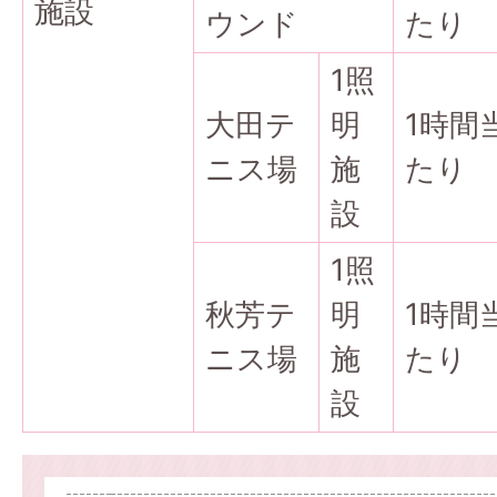
施設
ウンド
たり
1照
大田テ
明
1時間
ニス場
施
たり
設
1照
秋芳テ
明
1時間
ニス場
施
たり
設