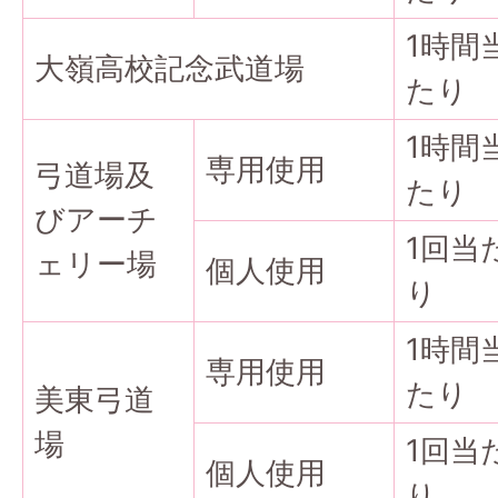
1時間
大嶺高校記念武道場
たり
1時間
専用使用
弓道場及
たり
びアーチ
1回当
ェリー場
個人使用
り
1時間
専用使用
たり
美東弓道
場
1回当
個人使用
り