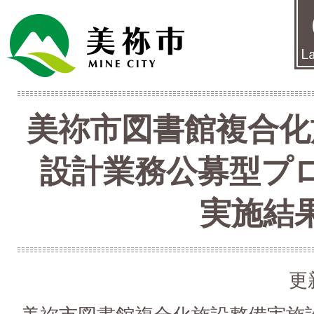
美祢市図書館複合化
設計業務公募型プ
実施結
更