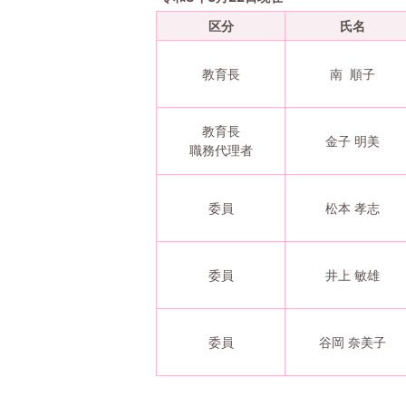
区分
氏名
教育長
南 順子
教育長
金子 明美
職務代理者
委員
松本 孝志
委員
井上 敏雄
委員
谷岡 奈美子