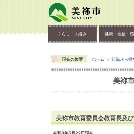
くらし・手続き
健康・福祉・感
現在の位置
ホーム
組織から探
美祢
美祢市教育委員会教育長及び
令和8年5月22日現在