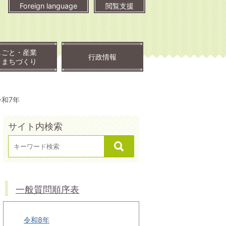
Foreign language
閲覧支援
しごと・産業
行政情報
・まちづくり
令和7年
サイト内検索
一般質問順序表
令和8年