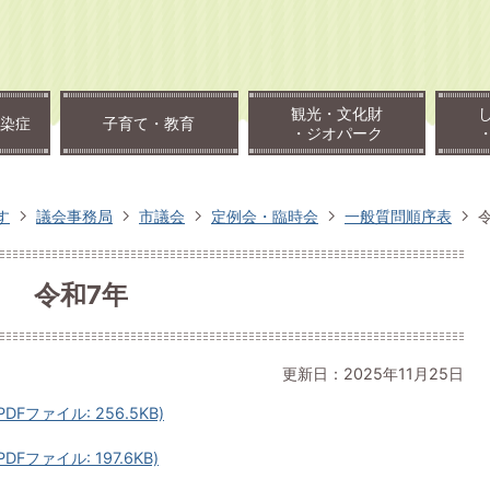
観光・文化財
染症
子育て・教育
・ジオパーク
す
議会事務局
市議会
定例会・臨時会
一般質問順序表
令和7年
更新日：2025年11月25日
ファイル: 256.5KB)
ファイル: 197.6KB)