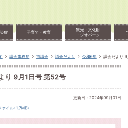
観光・文化財
染症
子育て・教育
・ジオパーク
す
議会事務局
市議会
議会だより
令和6年
議会だより 9
り 9月1日号 第52号
更新日：2024年09月01日
ァイル: 1.7MB)