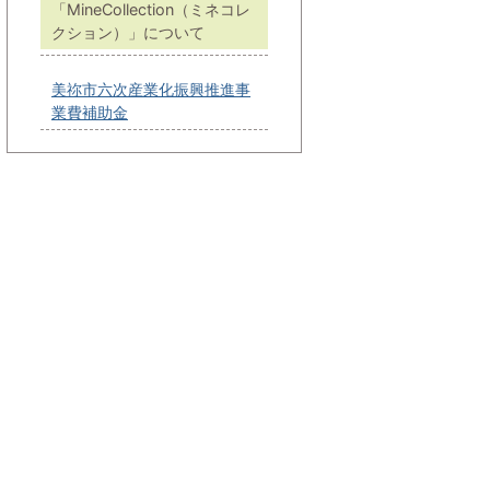
「MineCollection（ミネコレ
クション）」について
美祢市六次産業化振興推進事
業費補助金