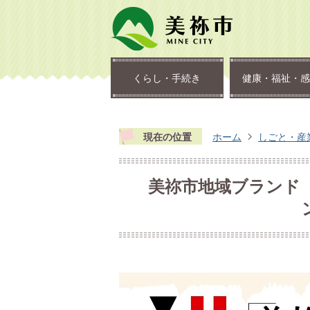
くらし・手続き
健康・福祉・感
現在の位置
ホーム
しごと・産
美祢市地域ブランド「Mi