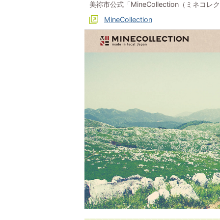
美祢市公式「MineCollection（ミ
MineCollection