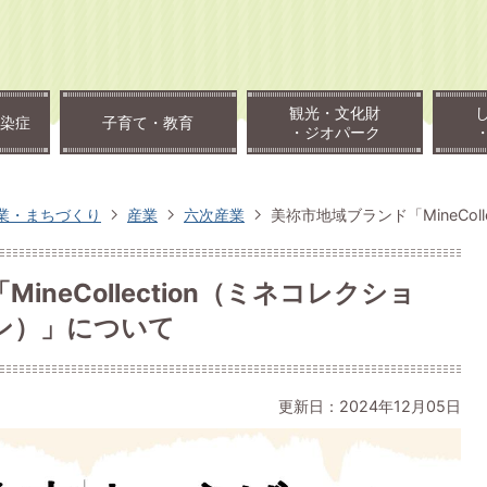
観光・文化財
染症
子育て・教育
・ジオパーク
業・まちづくり
産業
六次産業
美祢市地域ブランド「MineCol
neCollection（ミネコレクショ
ン）」について
更新日：2024年12月05日