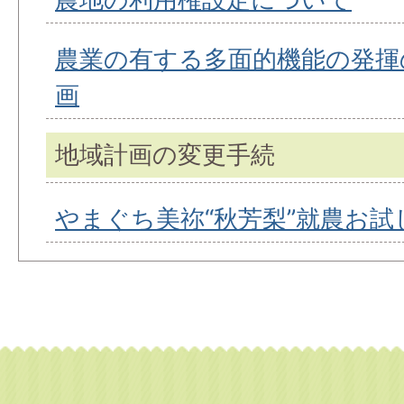
農業の有する多面的機能の発揮
画
地域計画の変更手続
やまぐち美祢“秋芳梨”就農お試