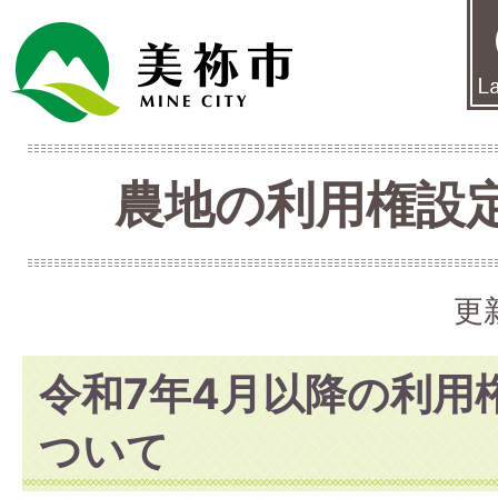
農地の利用権設
更
令和7年4月以降の利用
ついて