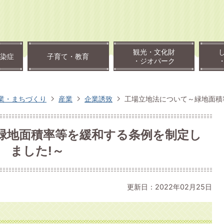
観光・文化財
染症
子育て・教育
・ジオパーク
業・まちづくり
産業
企業誘致
工場立地法について～緑地面積
緑地面積率等を緩和する条例を制定し
ました!～
更新日：2022年02月25日