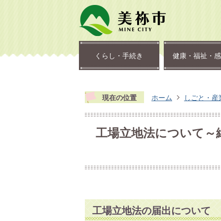
くらし・手続き
健康・福祉・感
現在の位置
ホーム
しごと・産
工場立地法について～
工場立地法の届出について