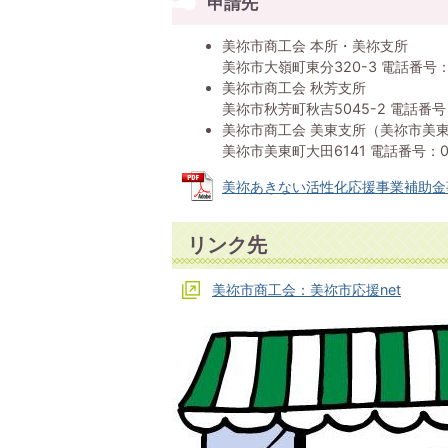
申請先
美祢市商工会 本所・美祢支所
美祢市大嶺町東分320-3 電話番号：08
美祢市商工会 秋芳支所
美祢市秋芳町秋吉5045-2 電話番号：0
美祢市商工会 美東支所（美祢市美
美祢市美東町大田6141 電話番号：083
美祢あきない活性化応援事業補助金事業概
リンク先
美祢市商工会：美祢市応援net