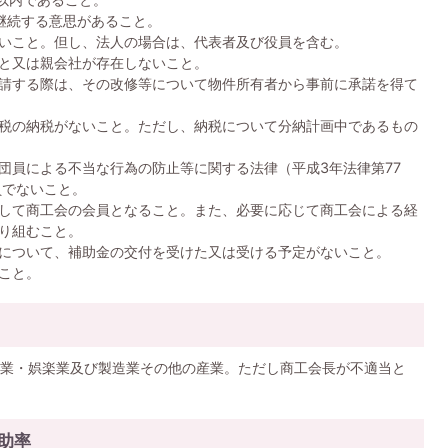
継続する意思があること。
いこと。但し、法人の場合は、代表者及び役員を含む。
と又は親会社が存在しないこと。
請する際は、その改修等について物件所有者から事前に承諾を得て
税の納税がないこと。ただし、納税について分納計画中であるもの
団員による不当な行為の防止等に関する法律（平成3年法律第77
員でないこと。
して商工会の会員となること。また、必要に応じて商工会による経
り組むこと。
について、補助金の交付を受けた又は受ける予定がないこと。
こと。
業・娯楽業及び製造業その他の産業。ただし商工会長が不適当と
助率