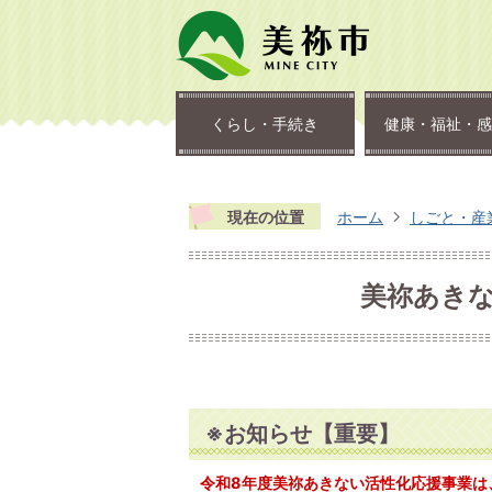
くらし・手続き
健康・福祉・感
現在の位置
ホーム
しごと・産
美祢あき
※お知らせ【重要】
令和8年度美祢あきない活性化応援事業は