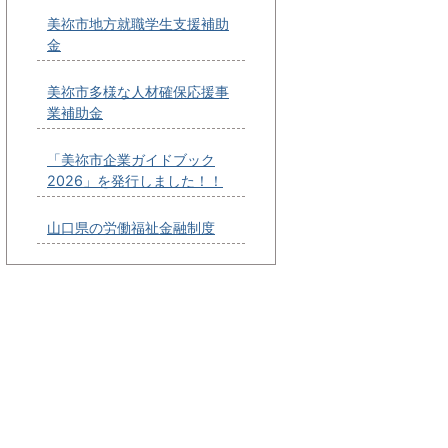
美祢市地方就職学生支援補助
金
美祢市多様な人材確保応援事
業補助金
「美祢市企業ガイドブック
2026」を発行しました！！
山口県の労働福祉金融制度