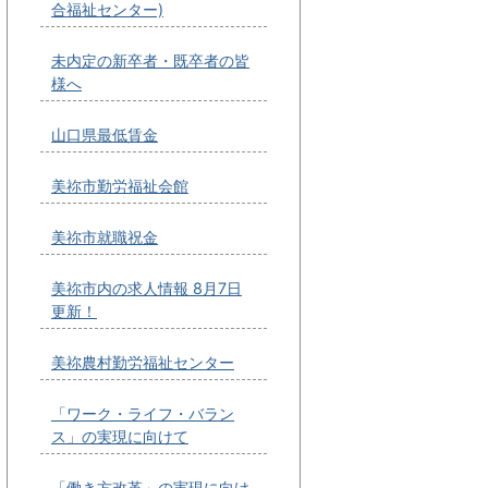
合福祉センター)
未内定の新卒者・既卒者の皆
様へ
山口県最低賃金
美祢市勤労福祉会館
美祢市就職祝金
美祢市内の求人情報 8月7日
更新！
美祢農村勤労福祉センター
「ワーク・ライフ・バラン
ス」の実現に向けて
「働き方改革」の実現に向け