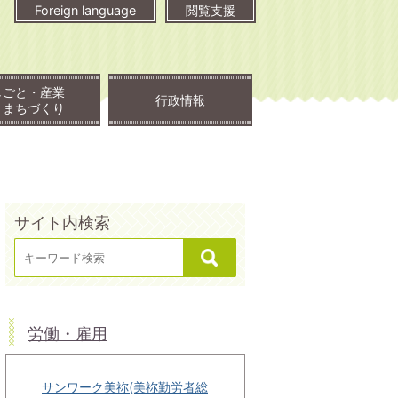
Foreign language
閲覧支援
しごと・産業
行政情報
・まちづくり
サイト内検索
労働・雇用
サンワーク美祢(美祢勤労者総