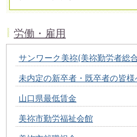
労働・雇用
サンワーク美祢(美祢勤労者総合
未内定の新卒者・既卒者の皆様
山口県最低賃金
美祢市勤労福祉会館