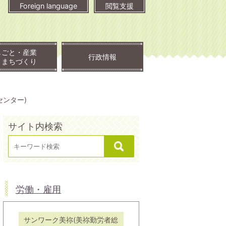
Foreign language
閲覧支援
しごと・産業
行政情報
・まちづくり
センター)
サイト内検索
労働・雇用
サンワーク美祢(美祢勤労者総