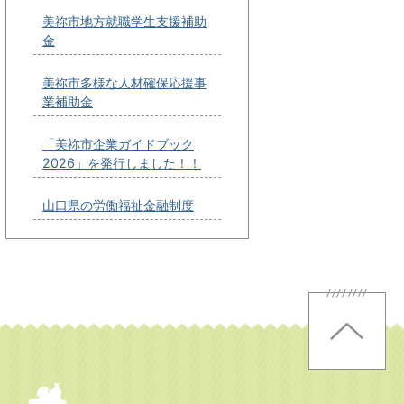
美祢市地方就職学生支援補助
金
美祢市多様な人材確保応援事
業補助金
「美祢市企業ガイドブック
2026」を発行しました！！
山口県の労働福祉金融制度