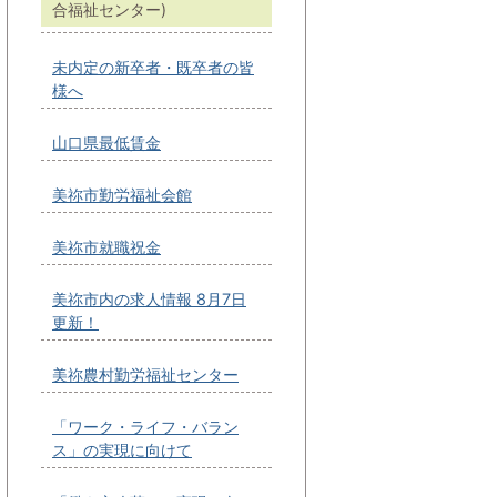
合福祉センター)
未内定の新卒者・既卒者の皆
様へ
山口県最低賃金
美祢市勤労福祉会館
美祢市就職祝金
美祢市内の求人情報 8月7日
更新！
美祢農村勤労福祉センター
「ワーク・ライフ・バラン
ス」の実現に向けて