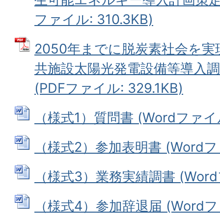
ファイル: 310.3KB)
2050年までに脱炭素社会を
共施設太陽光発電設備等導入調
(PDFファイル: 329.1KB)
（様式1）質問書 (Wordファイル: 
（様式2）参加表明書 (Wordファイ
（様式3）業務実績調書 (Wordファ
（様式4）参加辞退届 (Wordファイ