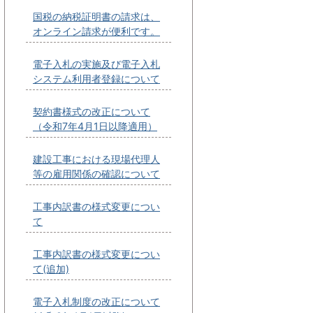
国税の納税証明書の請求は、
オンライン請求が便利です。
電子入札の実施及び電子入札
システム利用者登録について
契約書様式の改正について
（令和7年4月1日以降適用）
建設工事における現場代理人
等の雇用関係の確認について
工事内訳書の様式変更につい
て
工事内訳書の様式変更につい
て(追加)
電子入札制度の改正について