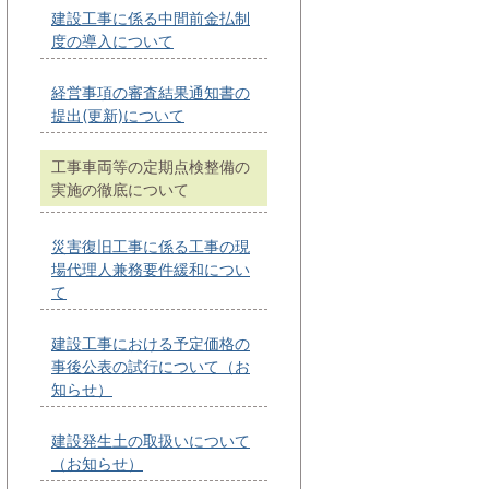
建設工事に係る中間前金払制
度の導入について
経営事項の審査結果通知書の
提出(更新)について
工事車両等の定期点検整備の
実施の徹底について
災害復旧工事に係る工事の現
場代理人兼務要件緩和につい
て
建設工事における予定価格の
事後公表の試行について（お
知らせ）
建設発生土の取扱いについて
（お知らせ）