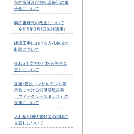
契約保証及び前払金保証の電
子化について
契約書様式の改正について
（令和5年3月1日以降適用）
建設工事における入札参加の
制限について
令和5年度の格付区分等の見
直しについて
測量･建設コンサルタント等
業務における労働環境改善
（ウィークリースタンス）の
実施について
入札契約関係書類等の押印の
見直しについて