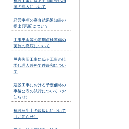
建設工事に係る中間前金払制
度の導入について
経営事項の審査結果通知書の
提出(更新)について
工事車両等の定期点検整備の
実施の徹底について
災害復旧工事に係る工事の現
場代理人兼務要件緩和につい
て
建設工事における予定価格の
事後公表の試行について（お
知らせ）
建設発生土の取扱いについて
（お知らせ）