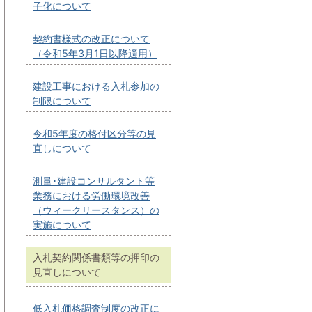
子化について
契約書様式の改正について
（令和5年3月1日以降適用）
建設工事における入札参加の
制限について
令和5年度の格付区分等の見
直しについて
測量･建設コンサルタント等
業務における労働環境改善
（ウィークリースタンス）の
実施について
入札契約関係書類等の押印の
見直しについて
低入札価格調査制度の改正に