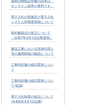
国税の納税証明書の請求は、
オンライン請求が便利です。
電子入札の実施及び電子入札
システム利用者登録について
契約書様式の改正について
（令和7年4月1日以降適用）
建設工事における現場代理人
等の雇用関係の確認について
工事内訳書の様式変更につい
て
工事内訳書の様式変更につい
て(追加)
電子入札制度の改正について
(令和8年4月1日以降)