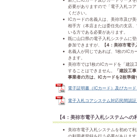
必要がありますので「電子入札コア
ください。
ICカードの名義人は、美祢市及び
相手方（本店または委任先の支店、
いる方である必要があります。
既に山口県の電子入札システムに登
参加できますが、
【4：美祢市電子
名義人が同じであれば、1枚のIC
きます。
美祢市では1枚のICカードを「建
することはできません。
「建設工事
事業者の方は、ICカードを2枚準備
電子証明書（ICカード）及びカードリーダ
電子入札コアシステム対応民間認証局連絡
【4：美祢市電子入札システムへの
美祢市電子入札システムを初めて利
の利用者登録を行う必要があります