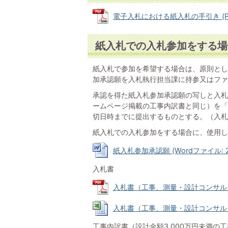
電子入札における紙入札の手引き (PDF
紙入札での入札参加をする場
紙入札で参加を希望する場合は、原則とし
加承認願を入札執行担当課に持参又はファ
承認を得た紙入札参加承認願の写しと入札
ームページ掲載の工事内訳書と同じ）を「
切日時までに提出するものとする。（入札
紙入札での入札参加をする場合に、使用し
紙入札参加承認願 (Wordファイル: 20
入札書
入札書（工事、測量・設計コンサルタント
入札書（工事、測量・設計コンサルタント
工事内訳書（設計金額3,000万円未満の