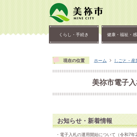
くらし・手続き
健康・福祉・感
現在の位置
ホーム
しごと・産
美祢市電子
お知らせ・新着情報
・電子入札の運用開始について（令和7年2