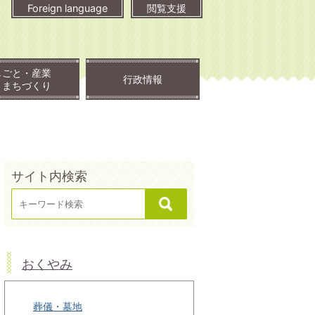
Foreign language
閲覧支援
しごと・産業
行政情報
・まちづくり
サイト内検索
おくやみ
葬儀・墓地