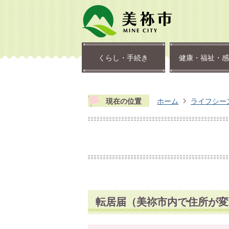
くらし・手続き
健康・福祉・感
現在の位置
ホーム
ライフシー
転居届（美祢市内で住所が変