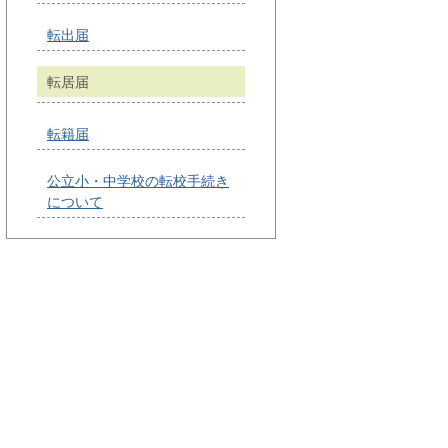
転出届
転居届
転籍届
公立小・中学校の転校手続き
について