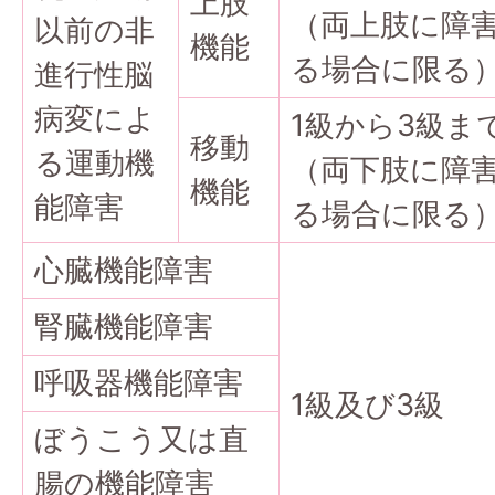
上肢
（両上肢に障
以前の非
機能
る場合に限る
進行性脳
病変によ
1級から3級ま
移動
る運動機
（両下肢に障
機能
能障害
る場合に限る
心臓機能障害
腎臓機能障害
呼吸器機能障害
1級及び3級
ぼうこう又は直
腸の機能障害