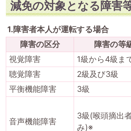
減免の対象となる障害
1.障害者本人が運転する場合
障害の区分
障害の等
視覚障害
1級から4級ま
聴覚障害
2級及び3級
平衡機能障害
3級
3級(喉頭摘出
音声機能障害
み)※