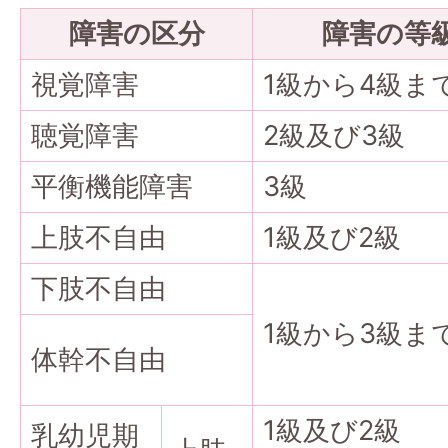
障害の区分
障害の等
視覚障害
1級から4級ま
聴覚障害
2級及び3級
平衡機能障害
3級
上肢不自由
1級及び2級
下肢不自由
1級から3級ま
体幹不自由
1級及び2級
乳幼児期