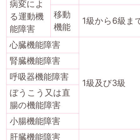
病変によ
移動
る運動機
1級から6級ま
機能
能障害
心臓機能障害
腎臓機能障害
呼吸器機能障害
1級及び3級
ぼうこう又は直
腸の機能障害
小腸機能障害
肝臓機能障害