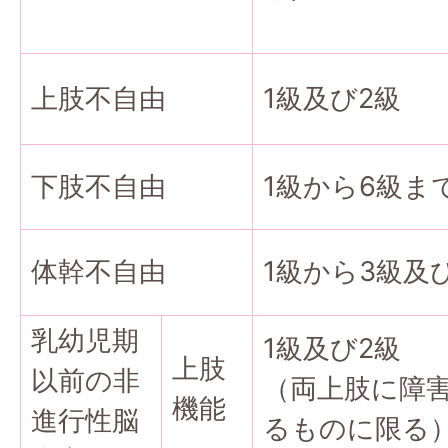
上肢不自由
1級及び2級
下肢不自由
1級から6級ま
体幹不自由
1級から3級及
乳幼児期
1級及び2級
上肢
以前の非
（両上肢に障
機能
進行性脳
るものに限る