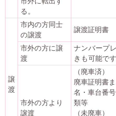
市外に転出す
る。
市内の方同士
譲渡証明書
の譲渡
市外の方に譲
ナンバープ
渡
きも可能で
（廃車済）
譲
廃車証明書
渡
名・車台番
市外の方より
類等
譲渡
（未廃車）