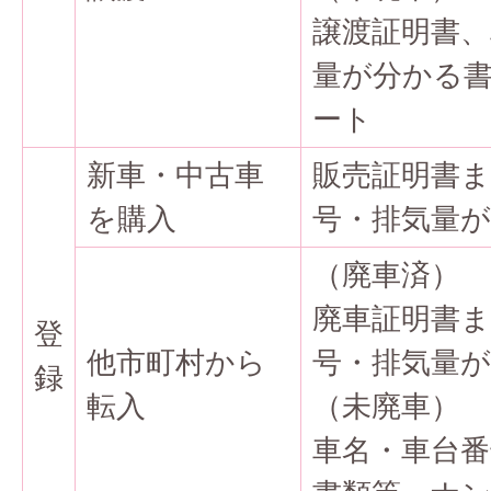
譲渡証明書、
量が分かる
ート
新車・中古車
販売証明書
を購入
号・排気量
（廃車済）
廃車証明書
登
他市町村から
号・排気量
録
転入
（未廃車）
車名・車台