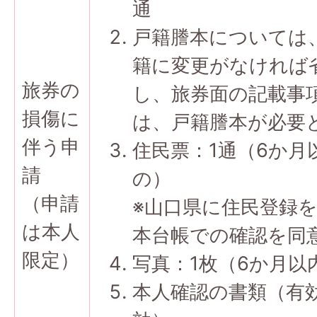
通
戸籍謄本については
籍に変更がなければ
旅券の
し、旅券面の記載事
損傷に
は、戸籍謄本が必要
伴う申
住民票：1通（6か月
請
の）
（申請
※山口県に住民登録
は本人
本台帳での確認を同
限定）
写真：1枚（6か月
本人確認の書類（有効