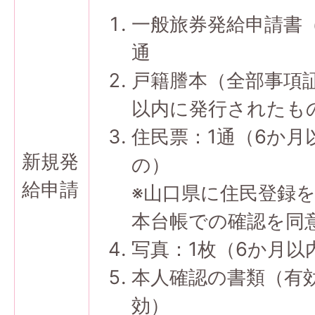
一般旅券発給申請書（
通
戸籍謄本（全部事項証
以内に発行されたも
住民票：1通（6か月
新規発
の）
給申請
※山口県に住民登録
本台帳での確認を同
写真：1枚（6か月
本人確認の書類（有効
効）