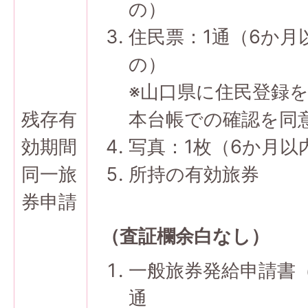
の）
住民票：1通（6か月
の）
※山口県に住民登録
残存有
本台帳での確認を同
効期間
写真：1枚（6か月
同一旅
所持の有効旅券
券申請
（査証欄余白なし）
一般旅券発給申請書
通