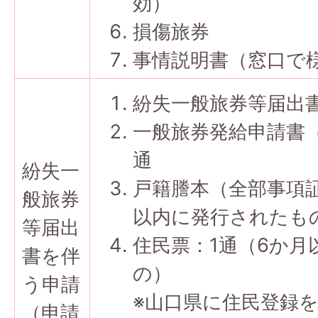
効）
損傷旅券
事情説明書（窓口で
紛失一般旅券等届出書
一般旅券発給申請書（
通
紛失一
戸籍謄本（全部事項証
般旅券
以内に発行されたも
等届出
住民票：1通（6か月
書を伴
の）
う申請
※山口県に住民登録
（申請