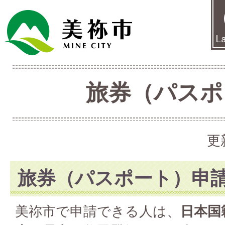
旅券（パスポ
更
旅券（パスポート）申
美祢市で申請できる人は、
日本国