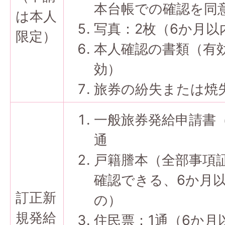
本台帳での確認を同
は本人
写真：2枚（6か月
限定）
本人確認の書類（有効
効）
旅券の紛失または焼
一般旅券発給申請書（
通
戸籍謄本（全部事項
確認できる、6か月
訂正新
の）
規発給
住民票：1通（6か月