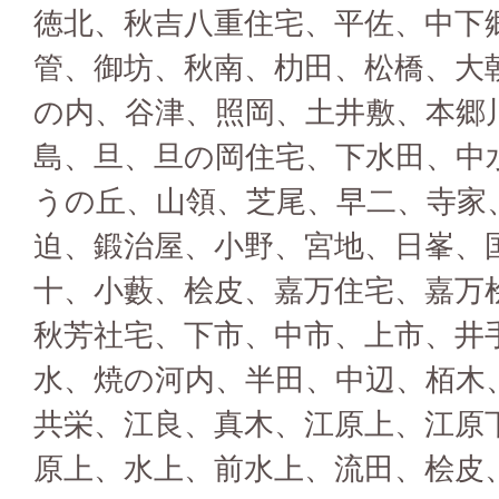
徳北、秋吉八重住宅、平佐、中下
管、御坊、秋南、朸田、松橋、大
の内、谷津、照岡、土井敷、本郷
島、旦、旦の岡住宅、下水田、中
うの丘、
山領、芝尾、早二、寺家
迫、鍛治屋、小野、宮地、日峯、
十、小藪、桧皮、嘉万住宅、嘉万
秋芳社宅、下市、中市、上市、井
水、焼の河内、半田、中辺、栢木
共栄、江良、真木、江原上、江原
原上、水上、前水上、流田、桧皮