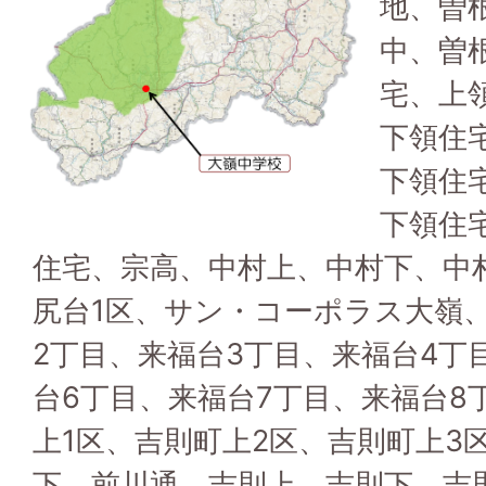
地、曽
中、曽
宅、上
下領住
下領住
下領住
住宅、宗高、中村上、中村下、中
尻台1区、サン・コーポラス大嶺
2丁目、来福台3丁目、来福台4丁
台6丁目、来福台7丁目、来福台8
上1区、吉則町上2区、吉則町上3
下、前川通、吉則上、吉則下、吉