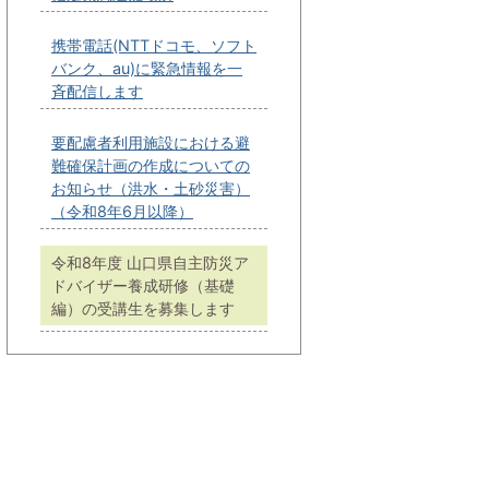
携帯電話(NTTドコモ、ソフト
バンク、au)に緊急情報を一
斉配信します
要配慮者利用施設における避
難確保計画の作成についての
お知らせ（洪水・土砂災害）
（令和8年6月以降）
令和8年度 山口県自主防災ア
ドバイザー養成研修（基礎
編）の受講生を募集します