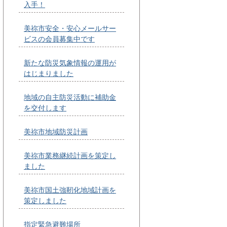
入手！
美祢市安全・安心メールサー
ビスの会員募集中です
新たな防災気象情報の運用が
はじまりました
地域の自主防災活動に補助金
を交付します
美祢市地域防災計画
美祢市業務継続計画を策定し
ました
美祢市国土強靭化地域計画を
策定しました
指定緊急避難場所