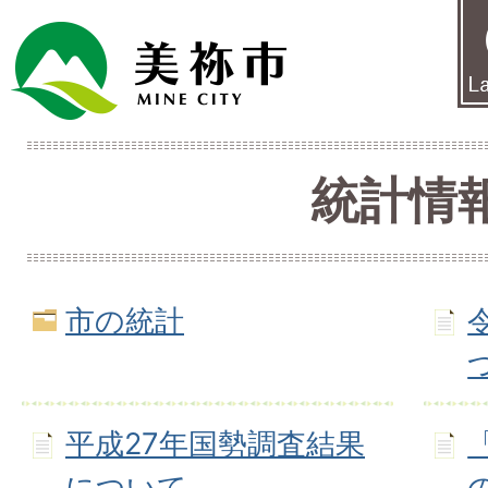
統計情
市の統計
平成27年国勢調査結果
について