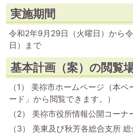
実施期間
令和2年9月29日（火曜日）から令
日）まで
基本計画（案）の閲覧
（1） 美祢市ホームページ（本
ード」から閲覧できます。）
（2） 美祢市役所情報公開コーナ
（3） 美東及び秋芳各総合支所 