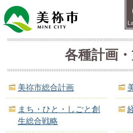
各種計画・
美祢市総合計画
まち・ひと・しごと創
生総合戦略