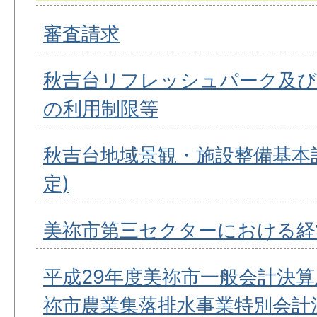
審査請求
秋吉台リフレッシュパーク及び
の利用制限等
秋吉台地域景観・施設整備基本計
定)
美祢市第三セクターにおける経
平成29年度美祢市一般会計決算
祢市農業集落排水事業特別会計