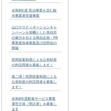
令和8年度 民泊事業を含む観
光事業者支援事業
山口デスティネーションキャ
ンペーンを契機とした美祢市
の魅力を伝える商品企画・PR
事業参加者募集及び説明会の
開催
民間提案制度による公有財産
の利活用者を募集します！
第二弾！民間提案制度による
公有財産の利活用者を募集し
ます！
令和8年度配食サービス事業
運営主体（受託者）を募集し
ます