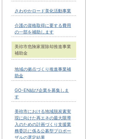
さわやかロード美化活動事業
介護の資格取得に要する費用
の一部を補助します
美祢市危険家屋除却推進事業
補助金
地域の拠点づくり推進事業補
助金
GO-EN結び企業を募集しま
す
美祢市における地域脱炭素実
現に向けた再エネの最大限導
入のための計画づくり支援業
務委託に係る公募型プロポー
ザルの選定結果