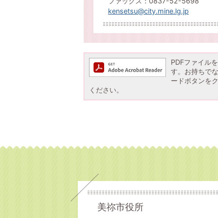
ファックス：0837-52-5698
kensetsu@city.mine.lg.jp
PDFファイルを閲
す。お持ちでない方
ードボタンを
ください。
美祢市役所