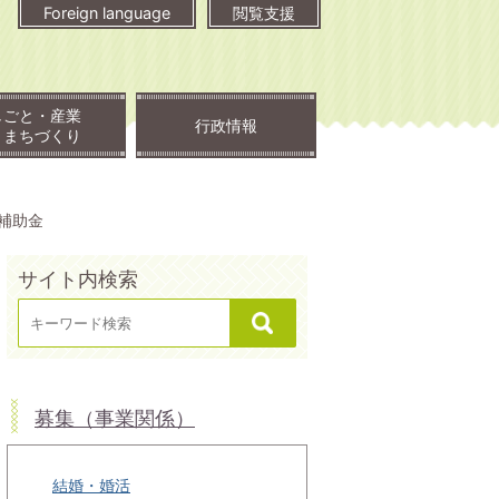
Foreign language
閲覧支援
しごと・産業
行政情報
・まちづくり
補助金
サイト内検索
募集（事業関係）
結婚・婚活