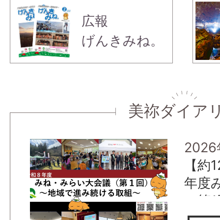
広報
げんきみね。
美祢ダイア
202
【約1
年度
（第
取組