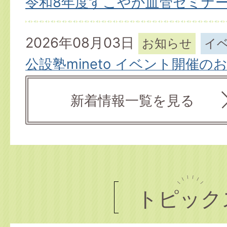
令和8年度すこやか血管セミナ
2026年08月03日
お知らせ
イ
公設塾mineto イベント開催の
新着情報一覧を見る
2026年08月02日
募集
市営住宅入居者募集（定期募集
2026年08月01日
お知らせ
募集
介護職員初任者研修の受講者を
トピック