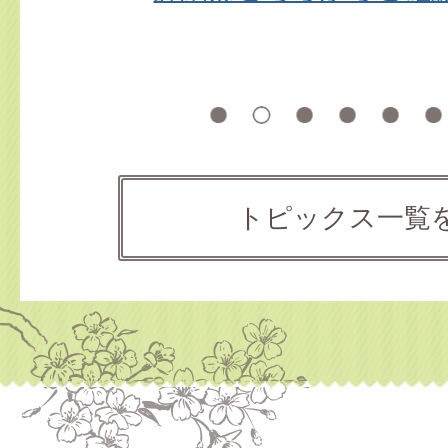
2026年07月31日
お知らせ
山口県収入証紙の販売終了に伴
1
2
3
4
5
設置
2026年07月31日
イベント
募集
トピックス一覧
美祢市温水プールの指定管理者
2026年07月31日
お知らせ
令和8年熊本地震災害義援金の受