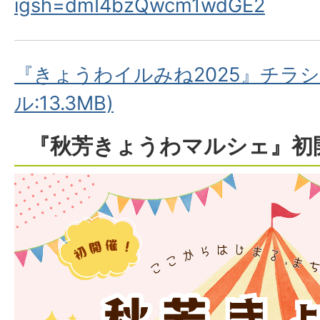
igsh=dmI4bzQwcm1wdGE2
『きょうわイルみね2025』チラシ
ル:13.3MB)
『秋芳きょうわマルシェ』初