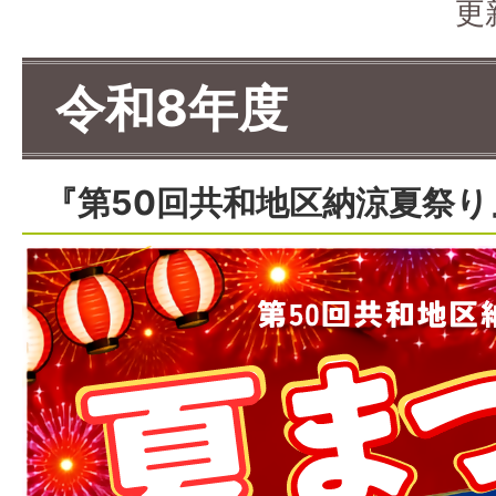
更
令和8年度
『第50回共和地区納涼夏祭り